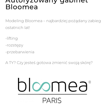
Autoryzowany gabinet
Bloomea
Modeling Bloomea – najbardziej pożądany zabieg
ostatnich lat!
-lifting
-rozstępy
-przebarwienia
A TY? Czy jesteś gotowa zmienić swoją skórę?