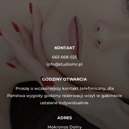
KONTAKT
665 668 025
info@studiomr.pl
GODZINY OTWARCIA
Proszę o wcześniejszy kontakt telefoniczny, dla
Państwa wygody godziny rezerwacji wizyt w gabinecie
ustalane indywidualnie.
ADRES
Mokronos Dolny