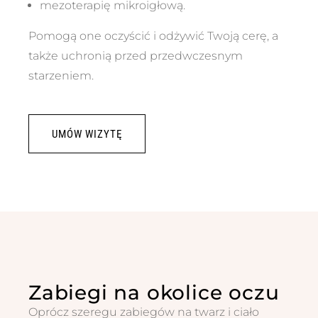
mezoterapię mikroigłową.
Pomogą one oczyścić i odżywić Twoją cerę, a
także uchronią przed przedwczesnym
starzeniem.
UMÓW WIZYTĘ
Zabiegi na okolice oczu
Oprócz szeregu zabiegów na twarz i ciało